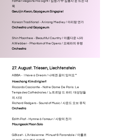
Father Regains His Sight / 심청가 中 심봉사 눈 뜨는 대
목
Gwuijin Kwon, Gayageum Singspiel
Korean Traditional - Arirang Medley / 아리랑 연가
Orchestra und Gayageum
Shin Moonhee - Beautiful Country / 아름다운 나라
A.Webber - Phantom of the Opera / 오페라의 유령
Orchestra
27. August. Triesen, Liechtenstein
ABBA - I have a Dream / 나에겐 꿈이 있어요
*
Hoechang Kim dirigiert
Riccardo Cocciante - Notre Dame De Paris : Le
Temps des Cathédrales / 노트르담 드 파리 : 대성당들
의 시대
Richard Rodgers - Sound of Music / 사운드 오브 뮤직
Orchestra
Édith Piaf - Hymne à l’amour / 사랑의 찬가
Moungsook Moon Solo
G.Bizet - L'Arlésienne : Minuet & Farandole / 아를르