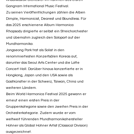
Gangnam International Music Festival.
Zu seinen Veröffentlichungen zählen die Alben
Dimple, Harmonicist, Dearest und Boundless. Für
das 2025 erschienene Album Harmonica
Rhapsody dirigierte er selbst ein Streichorchester
und übernahm zugleich den Solopart auf der
Mundharmonika.
Jongseong Park trat als Solist in den
renommiertesten Konzertsälen Koreas auf,
darunter das Seoul Arts Center und die Lotte
Concert Hall. Darüber hinaus konzertierte er in
Hongkong, Japan und den USA sowie als
Gastkünstler in der Schweiz, Taiwan, China und
weiteren Ländern.
Beim World Harmonica Festival 2025 gewann er
erneut einen ersten Preis in der
Gruppenkategorie sowie den zweiten Preis in der
Orchesterkategorie. Zudem wurde er vom
weltweit führenden Mundharmonikahersteller
Hohner als Global Hohner Artist (Classical Division)
ausgezeichnet.