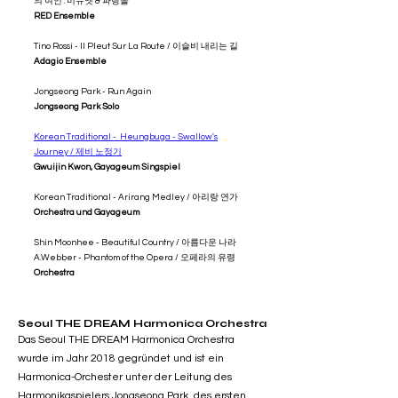
의 여인 : 미뉴엣 & 파랑돌
RED Ensemble
Tino Rossi - Il Pleut Sur La Route / 이슬비 내리는 길
Adagio Ensemble
Jongseong Park - Run Again
Jongseong Park Solo
Korean Traditional - Heungbuga - Swallow's
Journey / 제비 노정기
Gwuijin Kwon, Gayageum Singspiel
Korean Traditional - Arirang Medley / 아리랑 연가
Orchestra und Gayageum
Shin Moonhee - Beautiful Country / 아름다운 나라
A.Webber - Phantom of the Opera / 오페라의 유령
Orchestra
Seoul THE DREAM Harmonica Orchestra
Das Seoul THE DREAM Harmonica Orchestra
wurde im Jahr 2018 gegründet und ist ein
Harmonica-Orchester unter der Leitung des
Harmonikaspielers Jongseong Park, des ersten