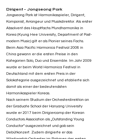
Dirigent – Jongseong Park
Jongseong Park ist Harmonikaspieler, Dirigent,
Komponist, Arrangeur und Musikdirektor. Als erster
Absolvent des Hauptfachs Mundharmonika in
Korea (Kyung Hee University, Department of Post-
modern Music) gilt er als Pionier seines Fachs.
Beim Asia Pacific Harmonica Festival 2008 in
China gewann er die ersten Preise in den
Kategorien Solo, Duo und Ensemble. Im Jahr 2009
wurde er beim World Harmonica Festival in
Deutschland mit dem ersten Preis in der
Solokategorie ausgezeichnet und etablierte sich
damit als einer der bedeutendsten
Harmonikaspieler Koreas.
Nach seinem Studium der Orchesterdirektion an
der Graduate School der Hanyang University
wurde er 2017 beim Dirigiercamp der Korean
Conductors Association als „Outstanding Young
Conductor“ ausgezeichnet und gab sein
Debütkonzert. Zudem dirigierte er das
Wladiwostok-Orchester im Rahmen des ersten