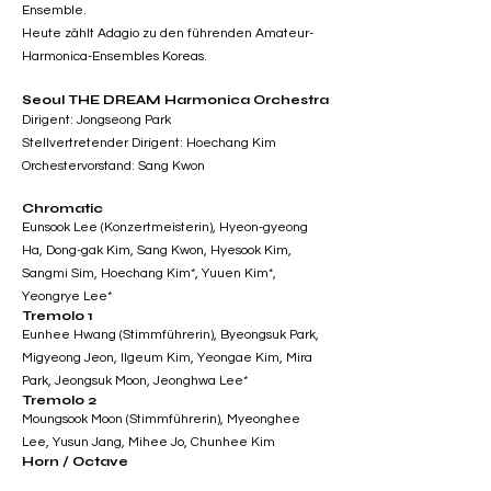
Ensemble.
Heute zählt Adagio zu den führenden Amateur-
Harmonica-Ensembles Koreas.
Seoul THE DREAM Harmonica Orchestra
Dirigent: Jongseong Park
Stellvertretender Dirigent: Hoechang Kim
Orchestervorstand: Sang Kwon
Chromatic
Eunsook Lee (Konzertmeisterin), Hyeon-gyeong
Ha, Dong-gak Kim, Sang Kwon, Hyesook Kim,
Sangmi Sim, Hoechang Kim*, Yuuen Kim*,
Yeongrye Lee*
Tremolo 1
Eunhee Hwang (Stimmführerin), Byeongsuk Park,
Migyeong Jeon, Ilgeum Kim, Yeongae Kim, Mira
Park, Jeongsuk Moon, Jeonghwa Lee*
Tremolo 2
Moungsook Moon (Stimmführerin), Myeonghee
Lee, Yusun Jang, Mihee Jo, Chunhee Kim
Horn / Octave
Eungi Jang, Yeonsun Lee*, Jeongsik Yang*,