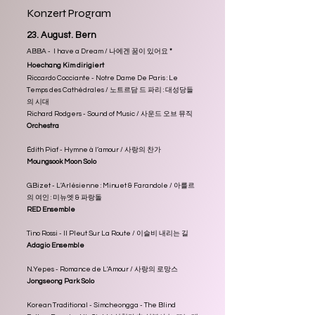
Konzert Program
23. August. Bern
ABBA - I have a Dream / 나에겐 꿈이 있어요
*
Hoechang Kim dirigiert
Riccardo Cocciante - Notre Dame De Paris : Le
Temps des Cathédrales / 노트르담 드 파리 : 대성당들
의 시대
Richard Rodgers - Sound of Music / 사운드 오브 뮤직
Orchestra
Édith Piaf - Hymne à l’amour / 사랑의 찬가
Moungsook Moon Solo
G.Bizet - L'Arlésienne : Minuet & Farandole / 아를르
의 여인 : 미뉴엣 & 파랑돌
RED Ensemble
Tino Rossi - Il Pleut Sur La Route / 이슬비 내리는 길
Adagio Ensemble
N.Yepes - Romance de L'Amour / 사랑의 로망스
Jongseong Park Solo
Korean Traditional - Simcheongga - The Blind