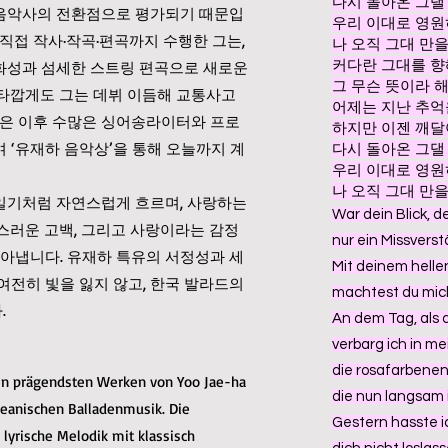
다시 돌아온 그댈 
음악사의 전환점으로 평가되기 때문입
우리 이대로 영원
직접 작사·작곡·편곡까지 수행한 그는,
나 오직 그대 만
커다란 그대를 향
화성과 섬세한 스트링 편곡으로 새로운
그 무슨 뜻이라 
타깝게도 그는 데뷔 이듬해 교통사고
어제는 지난 추억
악은 이후 수많은 싱어송라이터와 프로
하지만 이젠 깨
 ‘유재하 음악상’을 통해 오늘까지 계
다시 돌아온 그댈 
우리 이대로 영원
나 오직 그대 만
일기처럼 자연스럽게 흐르며, 사랑하는
War dein Blick, d
스러운 고백, 그리고 사랑이라는 감정
nur ein Missvers
담아냅니다. 유재하 특유의 서정성과 세
Mit deinem helle
여전히 빛을 잃지 않고, 한국 발라드의
machtest du mic
.
An dem Tag, als d
verbarg ich in me
die rosafarbenen
den prägendsten Werken von Yoo Jae-ha
die nun langsam i
oreanischen Balladenmusik. Die
Gestern hasste i
 lyrische Melodik mit klassisch