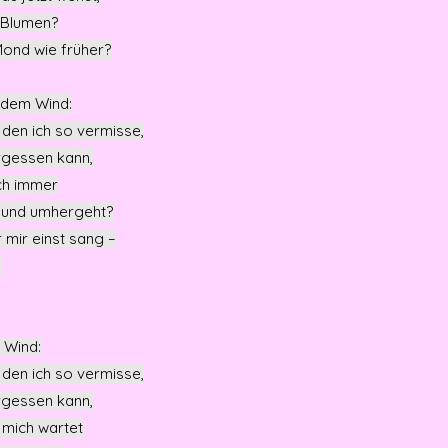
 Blumen?
Mond wie früher?
 dem Wind:
den ich so vermisse,
ergessen kann,
ch immer
t und umhergeht?
 mir einst sang –
h
 Wind:
den ich so vermisse,
ergessen kann,
 mich wartet