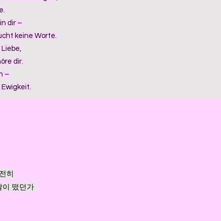
e.
in dir –
ucht keine Worte.
 Liebe,
öre dir.
h –
 Ewigkeit.
여전히
달이 떴던가