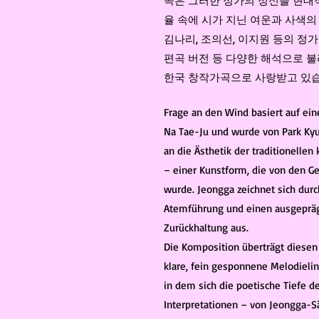
곡은 그러한 정가의 정신을 현대
율 속에 시가 지닌 여운과 사색의
김나리, 조의선, 이지원 등의 
편곡 버전 등 다양한 해석으로 불
한국 창작가곡으로 사랑받고 있습
Frage an den Wind basiert auf ei
Na Tae-Ju und wurde von Park Kyu
an die Ästhetik der traditionelle
– einer Kunstform, die von den Ge
wurde. Jeongga zeichnet sich durc
Atemführung und einen ausgepräg
Zurückhaltung aus.
Die Komposition überträgt diesen
klare, fein gesponnene Melodieli
in dem sich die poetische Tiefe d
Interpretationen – von Jeongga-S