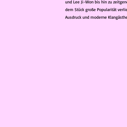
und Lee Ji-Won bis hin zu zeitg
dem Stück große Popularität verlie
Ausdruck und moderne Klangästhe