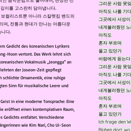
적인 음악문법으로 풀어내어, 단정한 선
그리운 사람 못
 깊이를 고스란히 담아냅니다.
아직도 나를 기
정가 보컬리스트뿐 아니라 스칼렛킴 밴드의
그곳에서 서성이
리며, 전통과 현대가 만나는 아름다운
내게불러줬던 노
니다.
아직도
혼자 부르며
nem Gedicht des koreanischen Lyrikers
울고 있던가
ng-Hoon vertont. Das Werk lehnt sich
바람에게 듣는다
n koreanischen Vokalmusik „Jeongga“ an
그리운 사람 못
lehrten der Joseon-Zeit gepflegt
아직도 나를 기
h schlichte Ornamentik, eine ruhige
그곳에서 서성이
ten Sinn für musikalische Leere und
내게불러줬던 노
아직도
 Geist in eine moderne Tonsprache: Eine
혼자 부르며
nie eröffnet einen kontemplativen Raum,
​울고 있던가
es Gedichts entfaltet. Verschiedene
Ich frage den W
ängerinnen wie Kim Nari, Cho Ui-Seon
Blühen dort, wo 