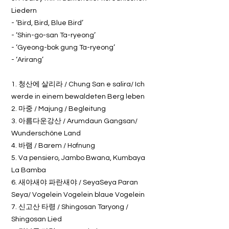
Liedern
- ‘Bird, Bird, Blue Bird’
- ‘Shin-go-san Ta-ryeong’
- ‘Gyeong-bok gung Ta-ryeong’
- ‘Arirang’
1. 청산에 살리라 / Chung San e salira/ Ich
werde in einem bewaldeten Berg leben
2. 마중 / Majung / Begleitung
3. 아름다운강산 / Arumdaun Gangsan/
Wunderschöne Land
4. 바램 / Barem / Hofnung
5. Va pensiero, Jambo Bwana, Kumbaya
La Bamba
6. 새야새야 파란새야 / SeyaSeya Paran
Seya/ Vogelein Vogelein blaue Vogelein
7. 신고산 타령 / Shingosan Taryong /
Shingosan Lied