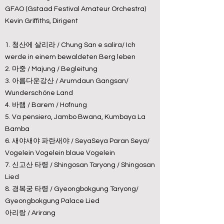
GFAO (Gstaad Festival Amateur Orchestra)
Kevin Griffiths, Dirigent
1. 청산에 살리라 / Chung San e salira/ Ich
werde in einem bewaldeten Berg leben
2. 마중 / Majung / Begleitung
3. 아름다운강산 / Arumdaun Gangsan/
Wunderschöne Land
4. 바램 / Barem / Hofnung
5. Va pensiero, Jambo Bwana, Kumbaya La
Bamba
6. 새야새야 파란새야 / SeyaSeya Paran Seya/
Vogelein Vogelein blaue Vogelein
7. 신고산 타령 / Shingosan Taryong / Shingosan
Lied
8. 경복궁 타령 / Gyeongbokgung Taryong/
Gyeongbokgung Palace Lied
아리랑 / Arirang