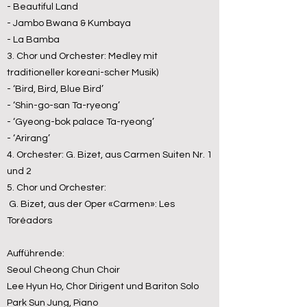
- Beautiful Land
- Jambo Bwana & Kumbaya
- La Bamba
3. Chor und Orchester: Medley mit
traditioneller koreani-scher Musik)
- ‘Bird, Bird, Blue Bird’
- ‘Shin-go-san Ta-ryeong’
- ‘Gyeong-bok palace Ta-ryeong’
- ‘Arirang’
4. Orchester: G. Bizet, aus Carmen Suiten Nr. 1
und 2
5. Chor und Orchester:
G. Bizet, aus der Oper «Carmen»: Les
Toréadors
Aufführende:
Seoul Cheong Chun Choir
Lee Hyun Ho, Chor Dirigent und Bariton Solo
Park Sun Jung, Piano