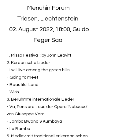
Menuhin Forum
Triesen, Liechtenstein
02. August 2022, 18:00, Guido
Feger Saal
1. Missa Festiva : by John Leavitt
2. Koreanische Lieder
- I will live among the green hills
- Going to meet
- Beautiful Land
- Wish
3. Berühmte internationale Lieder
- Va, Pensiero : aus der Opera ‘Nabucco’
von Giuseppe Verdi
- Jambo Bwana & Kumbaya
- La Bamba
5. Medley mit traditioneller koreanischen