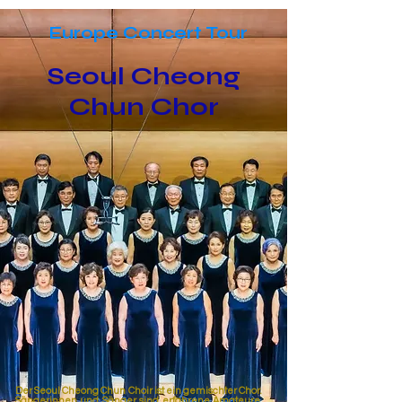
Europe Concert Tour
Seoul Cheong
Chun Chor
Der Seoul Cheong Chun Choir ist ein gemischter Chor.
Sängerinnen und Sänger sind erfahrene Amateure,