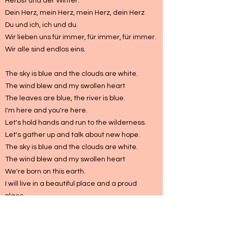
Herbst und der Winter.
Dein Herz, mein Herz, mein Herz, dein Herz
Du und ich, ich und du.
Wir lieben uns für immer, für immer, für immer.
Wir alle sind endlos eins.
The sky is blue and the clouds are white.
The wind blew and my swollen heart
The leaves are blue, the river is blue.
I'm here and you're here.
Let's hold hands and run to the wilderness.
Let's gather up and talk about new hope.
The sky is blue and the clouds are white.
The wind blew and my swollen heart
We're born on this earth.
I will live in a beautiful place and a proud
place.
The bright red sun shines on me.
I'm with the sea full of white waves