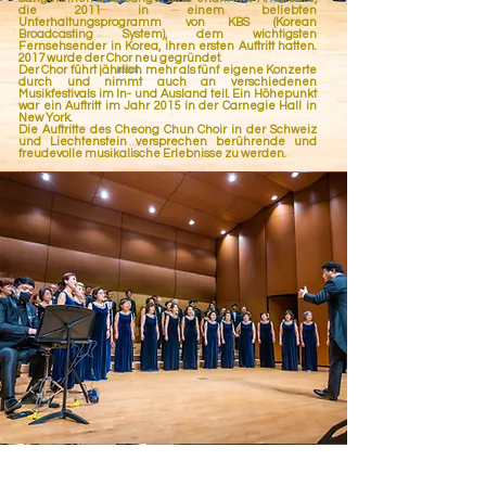
die 2011 in einem beliebten
Unterhaltungsprogramm von KBS (Korean
Broadcasting System), dem wichtigsten
Fernsehsender in Korea, ihren ersten Auftritt hatten.
2017 wurde der Chor neu gegründet.
Der Chor führt jährlich mehr als fünf eigene Konzerte
durch und nimmt auch an verschiedenen
Musikfestivals im In- und Ausland teil. Ein Höhepunkt
war ein Auftritt im Jahr 2015 in der Carnegie Hall in
New York.
Die Auftritte des Cheong Chun Choir in der Schweiz
und Liechtenstein versprechen berührende und
freudevolle musikalische Erlebnisse zu werden.