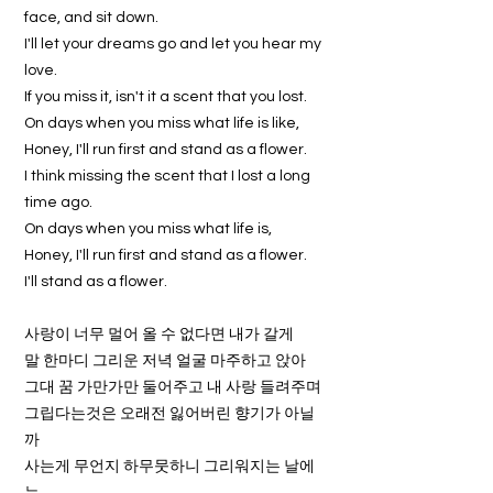
face, and sit down.
I'll let your dreams go and let you hear my
love.
If you miss it, isn't it a scent that you lost.
On days when you miss what life is like,
Honey, I'll run first and stand as a flower.
I think missing the scent that I lost a long
time ago.
On days when you miss what life is,
Honey, I'll run first and stand as a flower.
I'll stand as a flower.
사랑이 너무 멀어 올 수 없다면 내가 갈게
말 한마디 그리운 저녁 얼굴 마주하고 앉아
그대 꿈 가만가만 둘어주고 내 사랑 들려주며
그립다는것은 오래전 잃어버린 향기가 아닐
까
사는게 무언지 하무뭇하니 그리워지는 날에