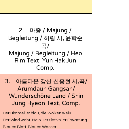
2. 마중 / Majung /
Begleitung / 허림 시, 윤학준
곡/
Majung / Begleitung / Heo
Rim Text, Yun Hak Jun
Comp.
3. 아름다운 강산 신중현 시,곡/
Arumdaun Gangsan/
Wunderschöne Land / Shin
Jung Hyeon Text, Comp.
Der Himmel ist blau, die Wolken weiß.
Der Wind weht. Mein Herz ist voller Erwartung.
Blaues Blatt. Blaues Wasser.