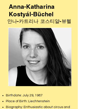
Anna-Katharina
Kostyál-Büchel
안나-카트리나 코스티얄-뷰헬
Birthdate: July 29, 1987
Place of Birth: Liechtenstein
Biography: Enthusiastic about circus and